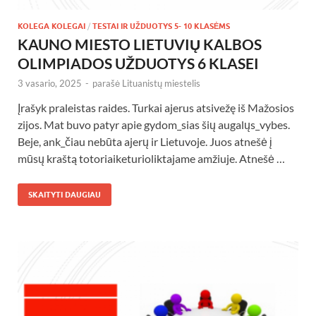
KOLEGA KOLEGAI
/
TESTAI IR UŽDUOTYS 5- 10 KLASĖMS
KAUNO MIESTO LIETUVIŲ KALBOS
OLIMPIADOS UŽDUOTYS 6 KLASEI
3 vasario, 2025
-
parašė
Lituanistų miestelis
Įrašyk praleistas raides. Turkai ajerus atsivežę iš Mažosios
zijos. Mat buvo patyr apie gydom_sias šių augalųs_vybes.
Beje, ank_čiau nebūta ajerų ir Lietuvoje. Juos atnešė į
mūsų kraštą totoriaiketurioliktajame amžiuje. Atnešė …
SKAITYTI DAUGIAU