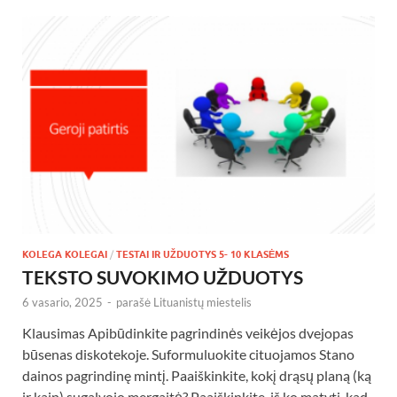
KOLEGA KOLEGAI
/
TESTAI IR UŽDUOTYS 5- 10 KLASĖMS
TEKSTO SUVOKIMO UŽDUOTYS
6 vasario, 2025
-
parašė
Lituanistų miestelis
Klausimas Apibūdinkite pagrindinės veikėjos dvejopas
būsenas diskotekoje. Suformuluokite cituojamos Stano
dainos pagrindinę mintį. Paaiškinkite, kokį drąsų planą (ką
ir kaip) sugalvojo mergaitė? Paaiškinkite, iš ko matyti, kad