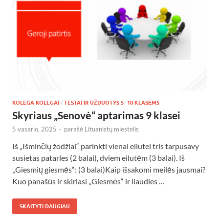
KOLEGA KOLEGAI
/
TESTAI IR UŽDUOTYS 5- 10 KLASĖMS
Skyriaus „Senovė“ aptarimas 9 klasei
5 vasario, 2025
-
parašė
Lituanistų miestelis
Iš „Išminčių žodžiai“ parinkti vienai eilutei tris tarpusavy
susietas patarles (2 balai), dviem eilutėm (3 balai). Iš
„Giesmių giesmės“: (3 balai)Kaip išsakomi meilės jausmai?
Kuo panašūs ir skiriasi „Giesmės“ ir liaudies …
SKAITYTI DAUGIAU