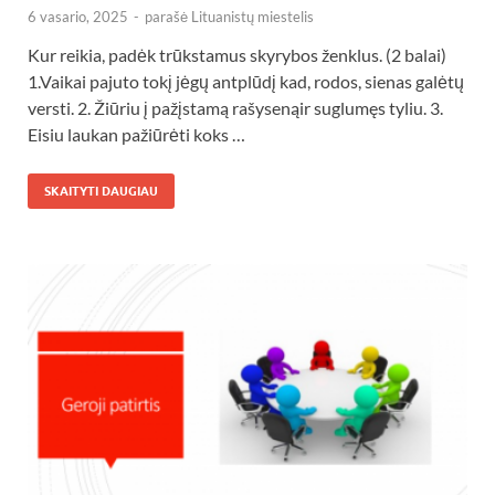
6 vasario, 2025
-
parašė
Lituanistų miestelis
Kur reikia, padėk trūkstamus skyrybos ženklus. (2 balai)
1.Vaikai pajuto tokį jėgų antplūdį kad, rodos, sienas galėtų
versti. 2. Žiūriu į pažįstamą rašysenąir suglumęs tyliu. 3.
Eisiu laukan pažiūrėti koks …
SKAITYTI DAUGIAU