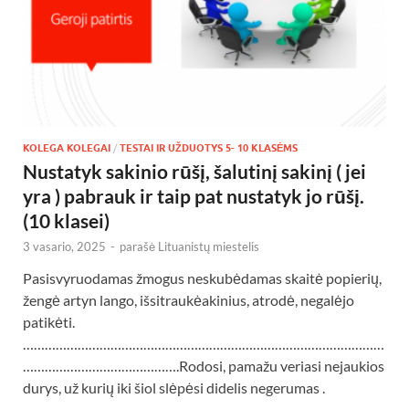
KOLEGA KOLEGAI
/
TESTAI IR UŽDUOTYS 5- 10 KLASĖMS
Nustatyk sakinio rūšį, šalutinį sakinį ( jei
yra ) pabrauk ir taip pat nustatyk jo rūšį.
(10 klasei)
3 vasario, 2025
-
parašė
Lituanistų miestelis
Pasisvyruodamas žmogus neskubėdamas skaitė popierių,
žengė artyn lango, išsitraukėakinius, atrodė, negalėjo
patikėti.
………………………………………………………………………………………
…………………………………….Rodosi, pamažu veriasi nejaukios
durys, už kurių iki šiol slėpėsi didelis negerumas .