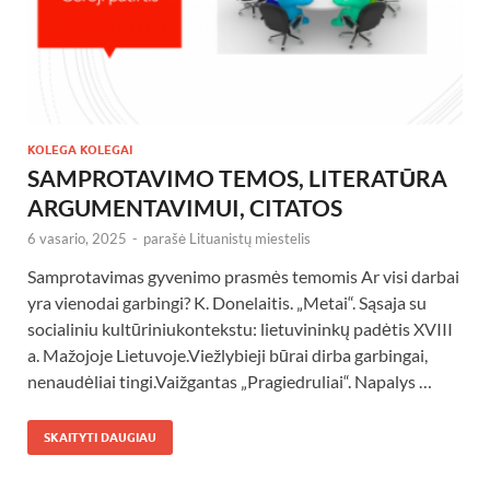
KOLEGA KOLEGAI
SAMPROTAVIMO TEMOS, LITERATŪRA
ARGUMENTAVIMUI, CITATOS
6 vasario, 2025
-
parašė
Lituanistų miestelis
Samprotavimas gyvenimo prasmės temomis Ar visi darbai
yra vienodai garbingi? K. Donelaitis. „Metai“. Sąsaja su
socialiniu kultūriniukontekstu: lietuvininkų padėtis XVIII
a. Mažojoje Lietuvoje.Viežlybieji būrai dirba garbingai,
nenaudėliai tingi.Vaižgantas „Pragiedruliai“. Napalys …
SKAITYTI DAUGIAU