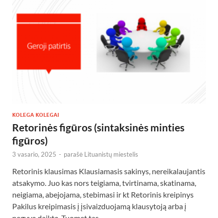
KOLEGA KOLEGAI
Retorinės figūros (sintaksinės minties
figūros)
3 vasario, 2025
-
parašė
Lituanistų miestelis
Retorinis klausimas Klausiamasis sakinys, nereikalaujantis
atsakymo. Juo kas nors teigiama, tvirtinama, skatinama,
neigiama, abejojama, stebimasi ir kt Retorinis kreipinys
Pakilus kreipimasis į įsivaizduojamą klausytoją arba į
negyvą daiktą. Tuomet tas …