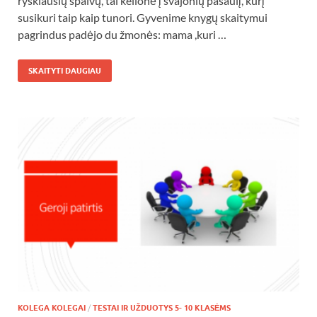
ryškiausių spalvų, tai kelionė į svajonių pasaulį, kurį
susikuri taip kaip tunori. Gyvenime knygų skaitymui
pagrindus padėjo du žmonės: mama ,kuri …
SKAITYTI DAUGIAU
KOLEGA KOLEGAI
/
TESTAI IR UŽDUOTYS 5- 10 KLASĖMS