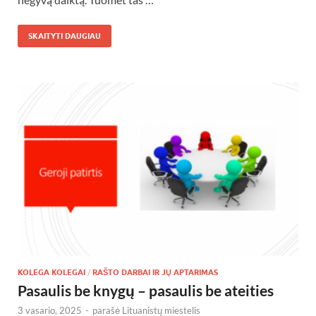
SKAITYTI DAUGIAU
KOLEGA KOLEGAI
/
RAŠTO DARBAI IR JŲ APTARIMAS
Pasaulis be knygų – pasaulis be ateities
3 vasario, 2025
-
parašė
Lituanistų miestelis