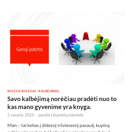
KOLEGA KOLEGAI
/
KALBĖJIMAS
Savo kalbėjimą norėčiau pradėti nuo to
kas mano gyvenime yra knyga.
5 vasario, 2025
-
parašė
Lituanistų miestelis
Man – tai kelias į didesnį iršviesesnį pasaulį, kupiną