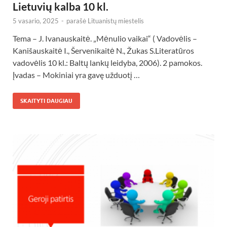
Lietuvių kalba 10 kl.
5 vasario, 2025
-
parašė
Lituanistų miestelis
Tema – J. Ivanauskaitė. „Mėnulio vaikai“ ( Vadovėlis –
Kanišauskaitė I., Šervenikaitė N., Žukas S.Literatūros
vadovėlis 10 kl.: Baltų lankų leidyba, 2006). 2 pamokos.
Įvadas – Mokiniai yra gavę užduotį …
SKAITYTI DAUGIAU