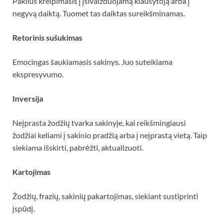
Pakilus kreipimasis į įsivaizduojamą klausytoją arba į
negyvą daiktą. Tuomet tas daiktas sureikšminamas.
Retorinis sušukimas
Emocingas šaukiamasis sakinys. Juo suteikiama
ekspresyvumo.
Inversija
Neįprasta žodžių tvarka sakinyje, kai reikšmingiausi
žodžiai keliami į sakinio pradžią arba į neįprastą vietą. Taip
siekiama išskirti, pabrėžti, aktualizuoti.
Kartojimas
Žodžių, frazių, sakinių pakartojimas, siekiant sustiprinti
įspūdį.