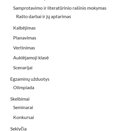
Samprotavimo ir literatūrinio rašinio mokymas
Rašto darbai ir jų aptarimas
Kalbėjimas
Planavimas
Vertinimas
Auklėjamoji klasė
Scenarijai
Egzaminų užduotys
Olimpiada
Skelbimai
Seminarai
Konkursai
Seklyčia