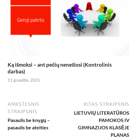
Ką išmoksi – ant pečių nenešiosi (Kontrolinis
darbas)
11 gruodžio, 2025
ANKSTESNIS
KITAS STRAIPSNIS
STRAIPSNIS
LIETUVIŲ LITERATŪROS
Pasaulis be knygų –
PAMOKOS IV
pasaulis be ateities
GIMNAZIJOS KLASĖJE
PLANAS