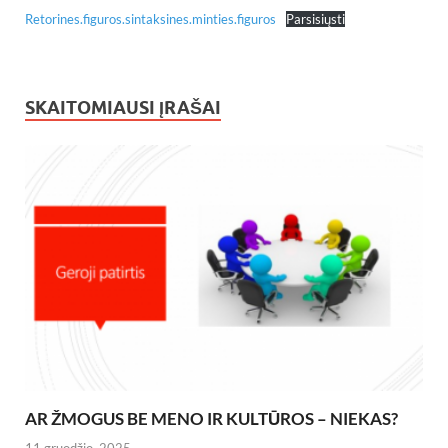
Retorines.figuros.sintaksines.minties.figuros
Parsisiųsti
SKAITOMIAUSI ĮRAŠAI
AR ŽMOGUS BE MENO IR KULTŪROS – NIEKAS?
11 gruodžio, 2025