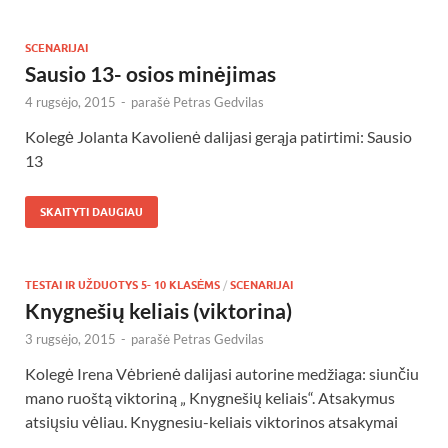
SCENARIJAI
Sausio 13- osios minėjimas
4 rugsėjo, 2015
-
parašė
Petras Gedvilas
Kolegė Jolanta Kavolienė dalijasi gerąja patirtimi: Sausio
13
SKAITYTI DAUGIAU
TESTAI IR UŽDUOTYS 5- 10 KLASĖMS
/
SCENARIJAI
Knygnešių keliais (viktorina)
3 rugsėjo, 2015
-
parašė
Petras Gedvilas
Kolegė Irena Vėbrienė dalijasi autorine medžiaga: siunčiu
mano ruoštą viktoriną „ Knygnešių keliais“. Atsakymus
atsiųsiu vėliau. Knygnesiu-keliais viktorinos atsakymai