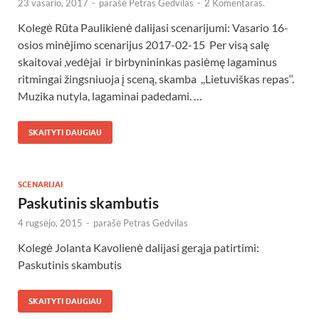
23 vasario, 2017
-
parašė
Petras Gedvilas
-
2 Komentaras.
Kolegė Rūta Paulikienė dalijasi scenarijumi: Vasario 16-
osios minėjimo scenarijus 2017-02-15 Per visą salę
skaitovai ,vedėjai ir birbynininkas pasiėmę lagaminus
ritmingai žingsniuoja į sceną, skamba ,,Lietuviškas repas‘‘.
Muzika nutyla, lagaminai padedami. …
SKAITYTI DAUGIAU
SCENARIJAI
Paskutinis skambutis
4 rugsėjo, 2015
-
parašė
Petras Gedvilas
Kolegė Jolanta Kavolienė dalijasi gerąja patirtimi:
Paskutinis skambutis
SKAITYTI DAUGIAU