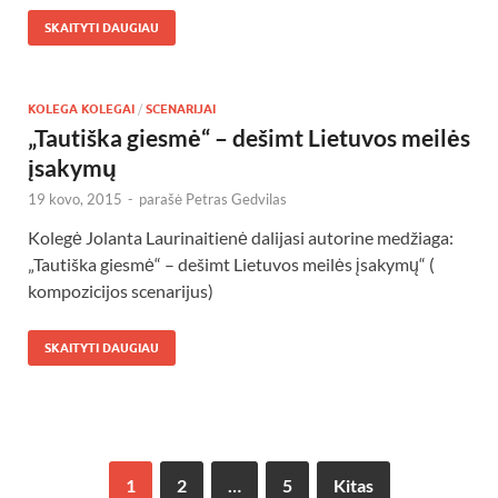
SKAITYTI DAUGIAU
KOLEGA KOLEGAI
/
SCENARIJAI
„Tautiška giesmė“ – dešimt Lietuvos meilės
įsakymų
19 kovo, 2015
-
parašė
Petras Gedvilas
Kolegė Jolanta Laurinaitienė dalijasi autorine medžiaga:
„Tautiška giesmė“ – dešimt Lietuvos meilės įsakymų“ (
kompozicijos scenarijus)
SKAITYTI DAUGIAU
1
2
…
5
Kitas