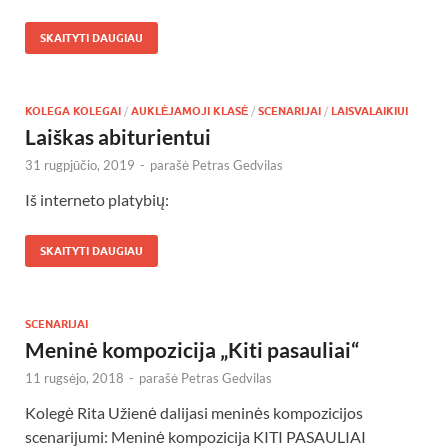
SKAITYTI DAUGIAU
KOLEGA KOLEGAI
/
AUKLĖJAMOJI KLASĖ
/
SCENARIJAI
/
LAISVALAIKIUI
Laiškas abiturientui
31 rugpjūčio, 2019
-
parašė
Petras Gedvilas
Iš interneto platybių:
SKAITYTI DAUGIAU
SCENARIJAI
Meninė kompozicija „Kiti pasauliai“
11 rugsėjo, 2018
-
parašė
Petras Gedvilas
Kolegė Rita Užienė dalijasi meninės kompozicijos
scenarijumi: Meninė kompozicija KITI PASAULIAI