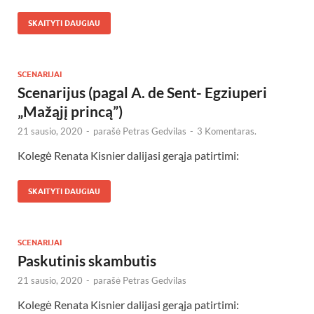
SKAITYTI DAUGIAU
SCENARIJAI
Scenarijus (pagal A. de Sent- Egziuperi
„Mažąjį princą”)
21 sausio, 2020
-
parašė
Petras Gedvilas
-
3 Komentaras.
Kolegė Renata Kisnier dalijasi gerąja patirtimi:
SKAITYTI DAUGIAU
SCENARIJAI
Paskutinis skambutis
21 sausio, 2020
-
parašė
Petras Gedvilas
Kolegė Renata Kisnier dalijasi gerąja patirtimi: