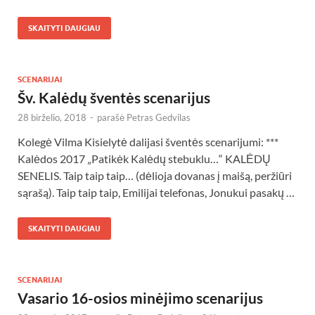
SKAITYTI DAUGIAU
SCENARIJAI
Šv. Kalėdų šventės scenarijus
28 birželio, 2018
-
parašė
Petras Gedvilas
Kolegė Vilma Kisielytė dalijasi šventės scenarijumi: ***
Kalėdos 2017 „Patikėk Kalėdų stebuklu…“ KALĖDŲ
SENELIS. Taip taip taip… (dėlioja dovanas į maišą, peržiūri
sąrašą). Taip taip taip, Emilijai telefonas, Jonukui pasakų …
SKAITYTI DAUGIAU
SCENARIJAI
Vasario 16-osios minėjimo scenarijus