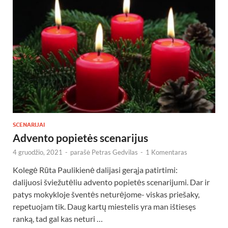
SCENARIJAI
Advento popietės scenarijus
4 gruodžio, 2021
-
parašė
Petras Gedvilas
-
1 Komentaras
Kolegė Rūta Paulikienė dalijasi gerąja patirtimi:
dalijuosi šviežutėliu advento popietės scenarijumi. Dar ir
patys mokykloje šventės neturėjome- viskas priešaky,
repetuojam tik. Daug kartų miestelis yra man ištiesęs
ranką, tad gal kas neturi …