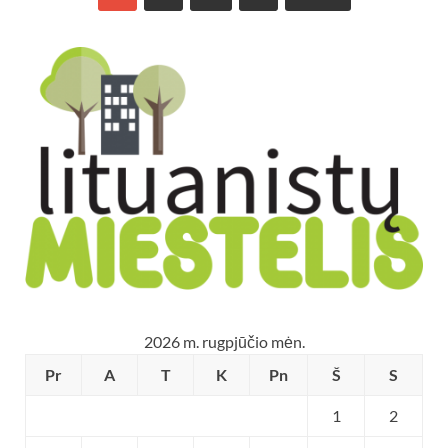
2026 m. rugpjūčio mėn.
Pr
A
T
K
Pn
Š
S
1
2