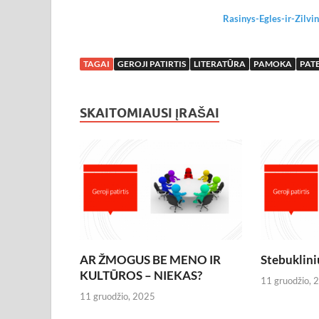
Rasinys-Egles-ir-Zilv
TAGAI
GEROJI PATIRTIS
LITERATŪRA
PAMOKA
PAT
SKAITOMIAUSI ĮRAŠAI
AR ŽMOGUS BE MENO IR
Stebuklini
KULTŪROS – NIEKAS?
11 gruodžio, 
11 gruodžio, 2025