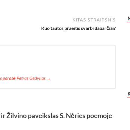
KITAS STRAIPSNIS
Kuo tautos praeitis svarbi dabarčiai?
uos parašė Petras Gedvilas →
r Žilvino paveikslas S. Nėries poemoje