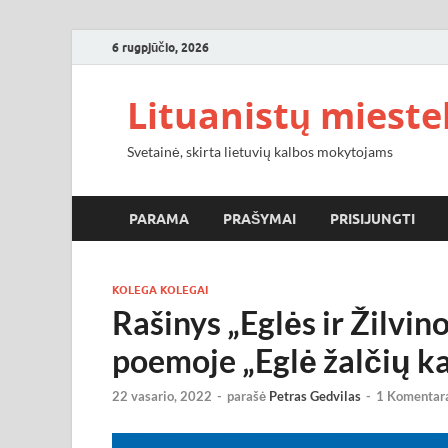
6 rugpjūčio, 2026
Lituanistų miestel
Svetainė, skirta lietuvių kalbos mokytojams
PARAMA
PRAŠYMAI
PRISIJUNGTI
KOLEGA KOLEGAI
Rašinys „Eglės ir Žilvin
poemoje „Eglė žalčių k
22 vasario, 2022
-
parašė
Petras Gedvilas
-
1 Komentar