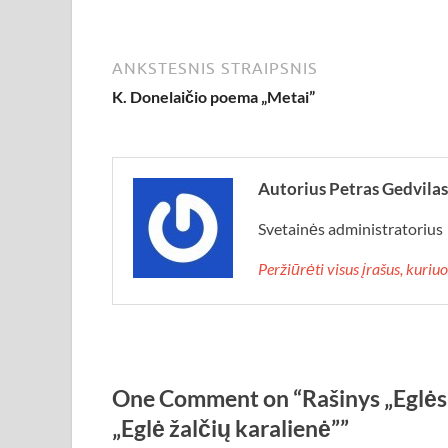
ANKSTESNIS STRAIPSNIS
K. Donelaičio poema „Metai”
Autorius Petras Gedvilas
Svetainės administratorius
Peržiūrėti visus įrašus, kuri
One Comment on “Rašinys „Eglės i
„Eglė žalčių karalienė””