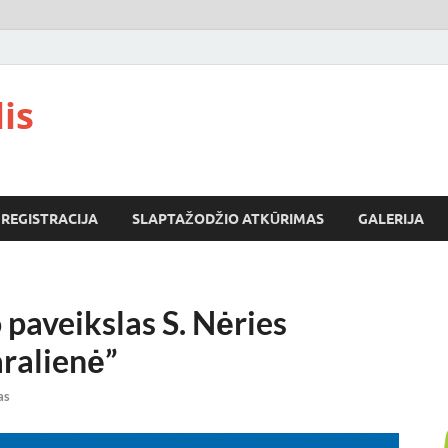
is
REGISTRACIJA
SLAPTAŽODŽIO ATKŪRIMAS
GALERIJA
o paveikslas S. Nėries
aralienė”
as