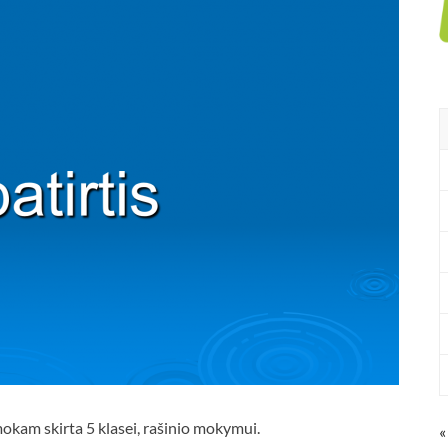
mokam skirta 5 klasei, rašinio mokymui.
«