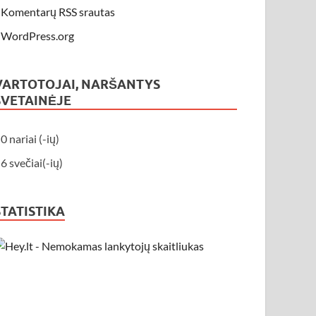
Komentarų RSS srautas
WordPress.org
VARTOTOJAI, NARŠANTYS
SVETAINĖJE
0 nariai (-ių)
6 svečiai(-ių)
STATISTIKA