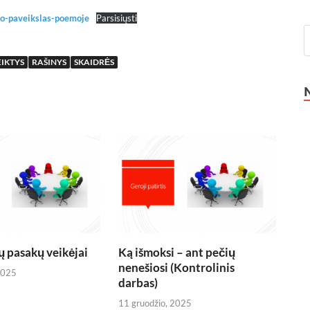
ino-paveikslas-poemoje
Parsisiųsti
EIKTYS
RAŠINYS
SKAIDRĖS
ų pasakų veikėjai
Ką išmoksi – ant pečių
nenešiosi (Kontrolinis
2025
darbas)
11 gruodžio, 2025