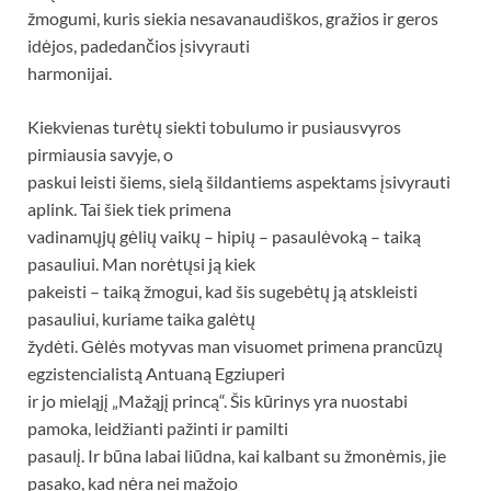
žmogumi, kuris siekia nesavanaudiškos, gražios ir geros
idėjos, padedančios įsivyrauti
harmonijai.
Kiekvienas turėtų siekti tobulumo ir pusiausvyros
pirmiausia savyje, o
paskui leisti šiems, sielą šildantiems aspektams įsivyrauti
aplink. Tai šiek tiek primena
vadinamųjų gėlių vaikų – hipių – pasaulėvoką – taiką
pasauliui. Man norėtųsi ją kiek
pakeisti – taiką žmogui, kad šis sugebėtų ją atskleisti
pasauliui, kuriame taika galėtų
žydėti. Gėlės motyvas man visuomet primena prancūzų
egzistencialistą Antuaną Egziuperi
ir jo mieląjį „Mažąjį princą“. Šis kūrinys yra nuostabi
pamoka, leidžianti pažinti ir pamilti
pasaulį. Ir būna labai liūdna, kai kalbant su žmonėmis, jie
pasako, kad nėra nei mažojo