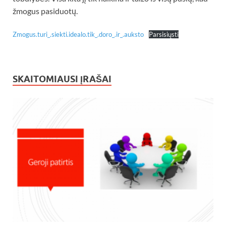
žmogus pasiduotų.
Zmogus.turi_.siekti.idealo.tik_.doro_.ir_.auksto
Parsisiųsti
SKAITOMIAUSI ĮRAŠAI