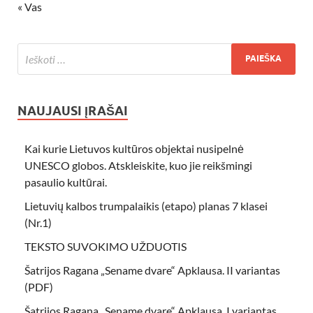
« Vas
NAUJAUSI ĮRAŠAI
Kai kurie Lietuvos kultūros objektai nusipelnė
UNESCO globos. Atskleiskite, kuo jie reikšmingi
pasaulio kultūrai.
Lietuvių kalbos trumpalaikis (etapo) planas 7 klasei
(Nr.1)
TEKSTO SUVOKIMO UŽDUOTIS
Šatrijos Ragana „Sename dvare“ Apklausa. II variantas
(PDF)
Šatrijos Ragana „Sename dvare“ Apklausa. I variantas