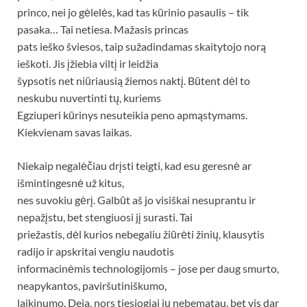
princo, nei jo gėlelės, kad tas kūrinio pasaulis – tik
pasaka… Tai netiesa. Mažasis princas
pats ieško šviesos, taip sužadindamas skaitytojo norą
ieškoti. Jis įžiebia viltį ir leidžia
šypsotis net niūriausią žiemos naktį. Būtent dėl to
neskubu nuvertinti tų, kuriems
Egziuperi kūrinys nesuteikia peno apmąstymams.
Kiekvienam savas laikas.
Niekaip negalėčiau drįsti teigti, kad esu geresnė ar
išmintingesnė už kitus,
nes suvokiu gėrį. Galbūt aš jo visiškai nesuprantu ir
nepažįstu, bet stengiuosi jį surasti. Tai
priežastis, dėl kurios nebegaliu žiūrėti žinių, klausytis
radijo ir apskritai vengiu naudotis
informacinėmis technologijomis – jose per daug smurto,
neapykantos, paviršutiniškumo,
laikinumo. Deja, nors tiesiogiai jų nebematau, bet vis dar