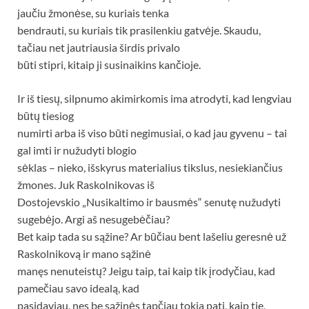
jaučiu žmonėse, su kuriais tenka
bendrauti, su kuriais tik prasilenkiu gatvėje. Skaudu,
tačiau net jautriausia širdis privalo
būti stipri, kitaip ji susinaikins kančioje.
Ir iš tiesų, silpnumo akimirkomis ima atrodyti, kad lengviau
būtų tiesiog
numirti arba iš viso būti negimusiai, o kad jau gyvenu – tai
gal imti ir nužudyti blogio
sėklas – nieko, išskyrus materialius tikslus, nesiekiančius
žmones. Juk Raskolnikovas iš
Dostojevskio „Nusikaltimo ir bausmės“ senutę nužudyti
sugebėjo. Argi aš nesugebėčiau?
Bet kaip tada su sąžine? Ar būčiau bent lašeliu geresnė už
Raskolnikovą ir mano sąžinė
manęs nenuteistų? Jeigu taip, tai kaip tik įrodyčiau, kad
pamečiau savo idealą, kad
pasidaviau, nes be sąžinės tapčiau tokia pati, kaip tie,