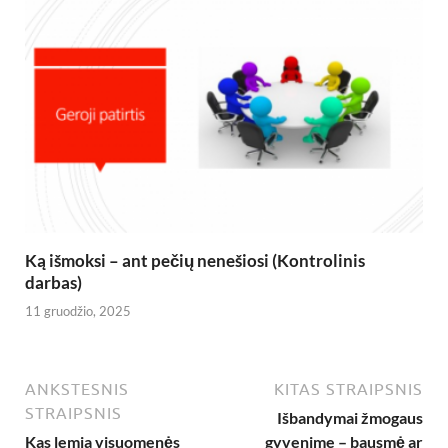
Ką išmoksi – ant pečių nenešiosi (Kontrolinis
darbas)
11 gruodžio, 2025
ANKSTESNIS
KITAS STRAIPSNIS
STRAIPSNIS
Išbandymai žmogaus
Kas lemia visuomenės
gyvenime – bausmė ar