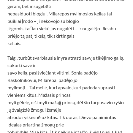
geram, bet ir sugebėti
nepasiduoti blogiui. Milarepos mylimosios kelias tai
puikiai įrodo – ji nekovojo su blogio
jėgomis, tačiau siekė jas nugalėti – ir nugalėjo. Jie abu
priėjo tą patį tikslą, tik skirtingais
keliais.
Taigi, turbūt svarbiausia ir yra atrasti savyje tikėjimo galią,
sukurti save ir
savo kelią, pasišviečiant viltimi. Sonia padėjo
Raskolnikovui, Milarepai padėjo jo
mylimoji… Tai meilė, kuri apvalo, kuri padeda suprasti
vieniems kitus. Mažasis princas
myli gėlelę, o ši myli mažąjį princą, dėl šio tarpusavio ryšio
jų žvaigždė žmogui žemėje
atrodo ryškesnė už kitas. Tik doras, Dievo palaimintas
idealas priartina žmogų prie
tobulybės. Visa kita jį tik naikina ir talžo iš visų pusių, kad