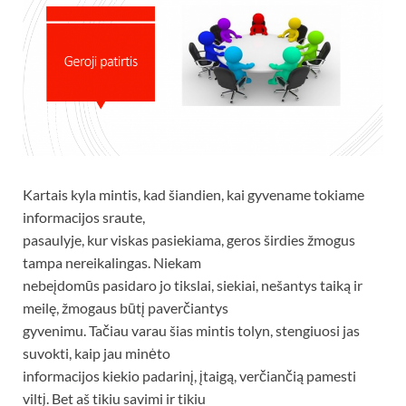
Kartais kyla mintis, kad šiandien, kai gyvename tokiame
informacijos sraute,
pasaulyje, kur viskas pasiekiama, geros širdies žmogus
tampa nereikalingas. Niekam
nebeįdomūs pasidaro jo tikslai, siekiai, nešantys taiką ir
meilę, žmogaus būtį paverčiantys
gyvenimu. Tačiau varau šias mintis tolyn, stengiuosi jas
suvokti, kaip jau minėto
informacijos kiekio padarinį, įtaigą, verčiančią pamesti
viltį. Bet aš tikiu savimi ir tikiu