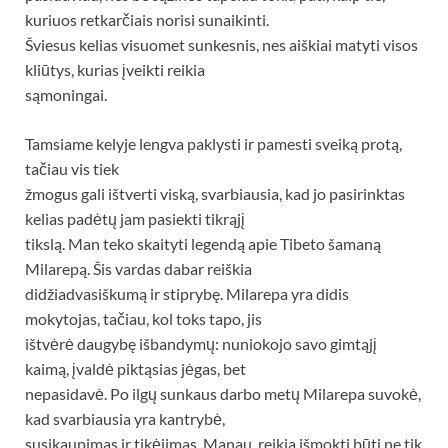
kuriuos retkarčiais norisi sunaikinti.
Šviesus kelias visuomet sunkesnis, nes aiškiai matyti visos
kliūtys, kurias įveikti reikia
sąmoningai.
Tamsiame kelyje lengva paklysti ir pamesti sveiką protą,
tačiau vis tiek
žmogus gali ištverti viską, svarbiausia, kad jo pasirinktas
kelias padėtų jam pasiekti tikrąjį
tikslą. Man teko skaityti legendą apie Tibeto šamaną
Milarepą. Šis vardas dabar reiškia
didžiadvasiškumą ir stiprybę. Milarepa yra didis
mokytojas, tačiau, kol toks tapo, jis
ištvėrė daugybę išbandymų: nuniokojo savo gimtąjį
kaimą, įvaldė piktąsias jėgas, bet
nepasidavė. Po ilgų sunkaus darbo metų Milarepa suvokė,
kad svarbiausia yra kantrybė,
susikaupimas ir tikėjimas. Manau, reikia išmokti būti ne tik