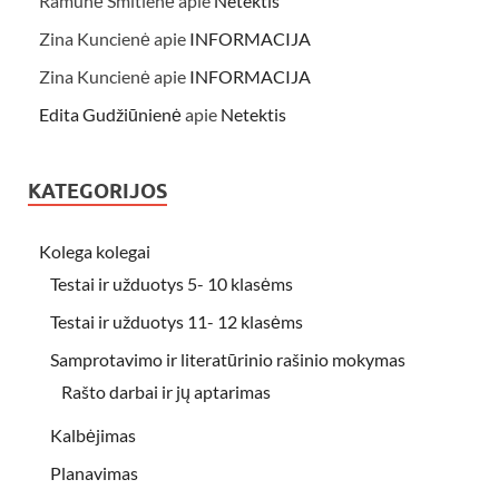
Ramunė Šmitienė
apie
Netektis
Zina Kuncienė
apie
INFORMACIJA
Zina Kuncienė
apie
INFORMACIJA
Edita Gudžiūnienė
apie
Netektis
KATEGORIJOS
Kolega kolegai
Testai ir užduotys 5- 10 klasėms
Testai ir užduotys 11- 12 klasėms
Samprotavimo ir literatūrinio rašinio mokymas
Rašto darbai ir jų aptarimas
Kalbėjimas
Planavimas