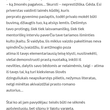
– ką žmonės pagalvos… Skursti – neprestižiška. Gėda. Esi
priverstas vaidinti laimės kūdikį, kuris
perprato gyvenimo paslaptis, todėl privalo mokėt būti
buvimą, džiaugtis tuo, ką atsiųs lemtis. Dešimtys
tavo protingų, šiek tiek laisvamaniškų, šiek tiek
mentoriškų interviu paverčia tave tariamos išminties
kulto įkaitu. Ši vaidyba, šis miklus vaizdo pakeitimas neva
spindinčiu įvaizdžiu, ši antžmogio poza
atima iš tavęs elementariausią teisę klysti, nusišnekėti,
viešai demonstruoti prastą nuotaiką, inkšti iš
nevilties, dalytis savo bėdomis ar nelaimėmis, taigi – atima
iš tavęs tai, ką turi kiekvienas šlovės
dzinguliukais neapsikarstęs pilietis, nežymus literatas,
netgi minėtas akivaizdžiai prasto romano
autorius…
Štai ko aš jam pavydėjau: teisės būti ne sėkmės
apšviestuoju, bet silpnu ir ligotu vargeta.