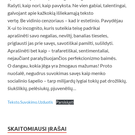
Rašyti, kaip nori, kaip pavyksta. Ne vien gabiai, talentingai,
galvojant apie kažkokią išliekamąją teksto
vertę. Be vidinio cenzoriaus – kad ir estetinio. Pavydėjau
X-ui to incognito, kuris suteikia teisę padrikai
aprašinėti savo negalias, neviltį, banalias tieseles,
priglausti jas prie savęs, savotiškai pamilti, sušildyti.
Aprašinėti bet kaip – trafaretiškai, sentimentaliai,
nejaučiant paralyžiuojančios perfekcionizmo baimės.
O dangau, kokia jėga yra žmogaus mažumas! Proto
nuošalė, negudrus suvokimas savęs kaip menko
socialinio šapelio – tarp milijardų lygiai tokių pat drožlikių,
šiukšlikių, pelėsiukų, pjuvenėlių…
Teksto.Suvokimo.Uzduotis
Parsisiųsti
SKAITOMIAUSI ĮRAŠAI