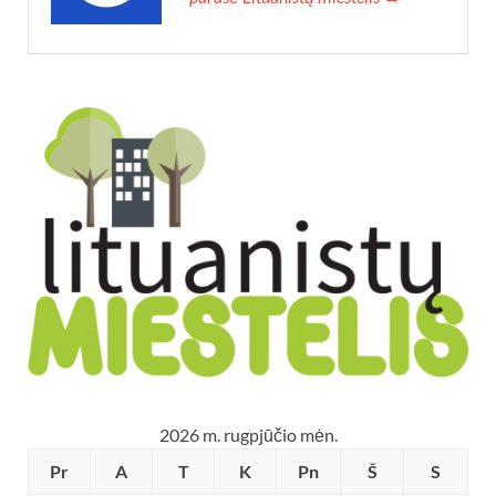
2026 m. rugpjūčio mėn.
Pr
A
T
K
Pn
Š
S