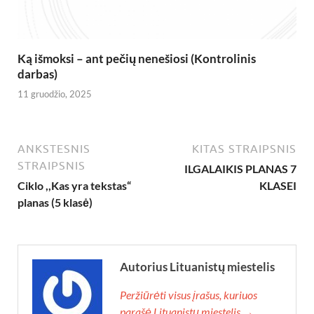
Ką išmoksi – ant pečių nenešiosi (Kontrolinis
darbas)
11 gruodžio, 2025
ANKSTESNIS
KITAS STRAIPSNIS
STRAIPSNIS
ILGALAIKIS PLANAS 7
Ciklo ,,Kas yra tekstas“
KLASEI
planas (5 klasė)
Autorius Lituanistų miestelis
Peržiūrėti visus įrašus, kuriuos
parašė Lituanistų miestelis →