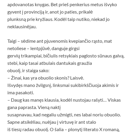
apdovanotas knygas. Bet prieš penkerius metus išvyko
gyvent į provinciją ir, anot jo paties, prikalė
plunksną prie kryžiaus. Kodėl taip nutiko, niekad jo
neklausinėjau.
Taigi – sėdime ant pjuvenomis kvepiančio rąsto, mat
netoliese – lentpjūvė, danguje girgsi
gervių trikampiai, bičiulis retsykiais paglosto sūnaus galvą,
stebi, kaip tasai atbulais dantukais graužia
obuolį, ir staiga sako:
– Žinai, kas yra obuolio skonis? Laisvė.
Išvydęs mano žvilgsnį, linksmai sukibirkščiuoja akimis ir
ima pasakoti.
– Daug kas manęs klausia, kodėl nustojau rašyti… Viskas
gana paprasta. Vieną naktį
susapnavau, kad negaliu užmigti, nes labai noriu obuolio.
Sapne atsikėliau, nuėjau į virtuvę ir ant stalo
iš tiesų radau obuolį. O šalia – plonytį literato X romaną,