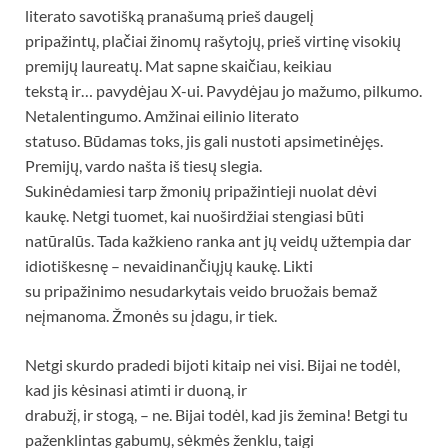
literato savotišką pranašumą prieš daugelį
pripažintų, plačiai žinomų rašytojų, prieš virtinę visokių
premijų laureatų. Mat sapne skaičiau, keikiau
tekstą ir… pavydėjau X-ui. Pavydėjau jo mažumo, pilkumo.
Netalentingumo. Amžinai eilinio literato
statuso. Būdamas toks, jis gali nustoti apsimetinėjęs.
Premijų, vardo našta iš tiesų slegia.
Sukinėdamiesi tarp žmonių pripažintieji nuolat dėvi
kaukę. Netgi tuomet, kai nuoširdžiai stengiasi būti
natūralūs. Tada kažkieno ranka ant jų veidų užtempia dar
idiotiškesnę – nevaidinančiųjų kaukę. Likti
su pripažinimo nesudarkytais veido bruožais bemaž
neįmanoma. Žmonės su įdagu, ir tiek.
Netgi skurdo pradedi bijoti kitaip nei visi. Bijai ne todėl,
kad jis kėsinasi atimti ir duoną, ir
drabužį, ir stogą, – ne. Bijai todėl, kad jis žemina! Betgi tu
paženklintas gabumų, sėkmės ženklu, taigi