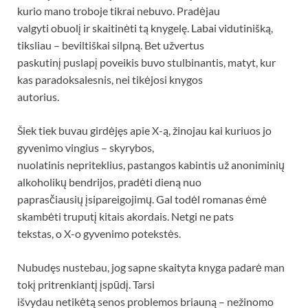
kurio mano troboje tikrai nebuvo. Pradėjau
valgyti obuolį ir skaitinėti tą knygelę. Labai vidutinišką,
tiksliau – beviltiškai silpną. Bet užvertus
paskutinį puslapį poveikis buvo stulbinantis, matyt, kur
kas paradoksalesnis, nei tikėjosi knygos
autorius.
Šiek tiek buvau girdėjęs apie X-ą, žinojau kai kuriuos jo
gyvenimo vingius – skyrybos,
nuolatinis nepriteklius, pastangos kabintis už anoniminių
alkoholikų bendrijos, pradėti dieną nuo
paprasčiausių įsipareigojimų. Gal todėl romanas ėmė
skambėti truputį kitais akordais. Netgi ne pats
tekstas, o X-o gyvenimo potekstės.
Nubudęs nustebau, jog sapne skaityta knyga padarė man
tokį pritrenkiantį įspūdį. Tarsi
išvydau netikėtą senos problemos briauną – nežinomo