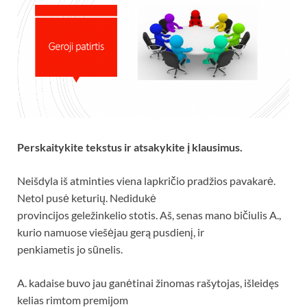
Perskaitykite tekstus ir atsakykite į klausimus.
Neišdyla iš atminties viena lapkričio pradžios pavakarė.
Netol pusė keturių. Nedidukė
provincijos geležinkelio stotis. Aš, senas mano bičiulis A.,
kurio namuose viešėjau gerą pusdienį, ir
penkiametis jo sūnelis.
A. kadaise buvo jau ganėtinai žinomas rašytojas, išleidęs
kelias rimtom premijom