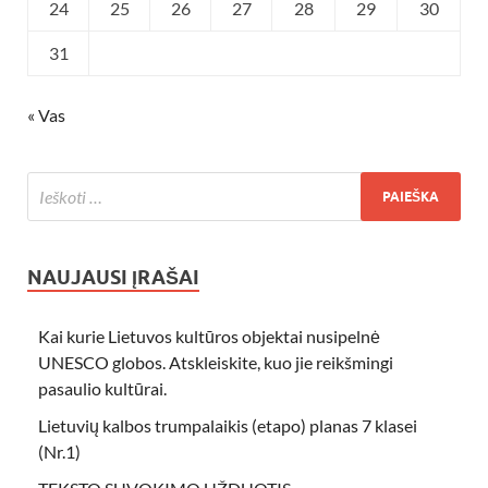
24
25
26
27
28
29
30
31
« Vas
NAUJAUSI ĮRAŠAI
Kai kurie Lietuvos kultūros objektai nusipelnė
UNESCO globos. Atskleiskite, kuo jie reikšmingi
pasaulio kultūrai.
Lietuvių kalbos trumpalaikis (etapo) planas 7 klasei
(Nr.1)