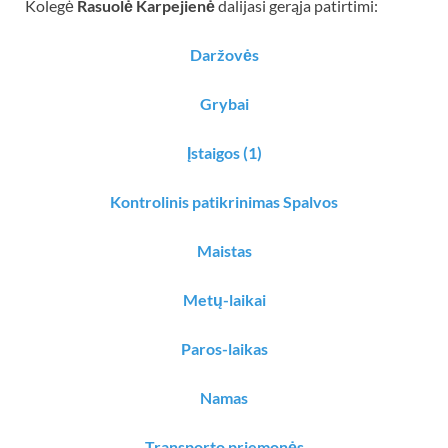
Kolegė
Rasuolė Karpejienė
dalijasi gerąja patirtimi:
Daržovės
Grybai
Įstaigos (1)
Kontrolinis patikrinimas Spalvos
Maistas
Metų-laikai
Paros-laikas
Namas
Transporto priemonės