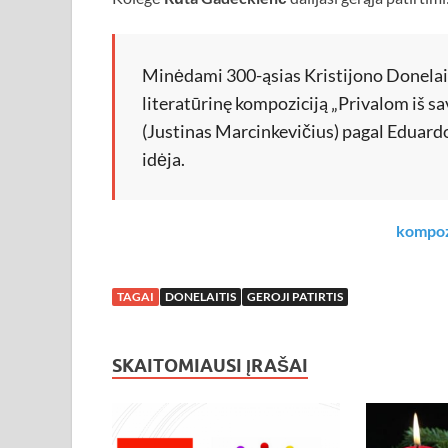
Minėdami 300-ąsias Kristijono Donela
literatūrinę kompoziciją „Privalom iš sa
(Justinas Marcinkevičius) pagal Eduardo
idėja.
kompozi
TAGAI
DONELAITIS
GEROJI PATIRTIS
SKAITOMIAUSI ĮRAŠAI