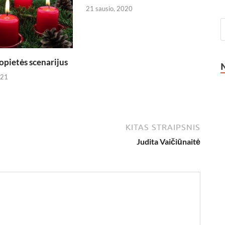
21 sausio, 2020
pietės scenarijus
021
KITAS STRAIPSNIS
Judita Vaičiūnaitė