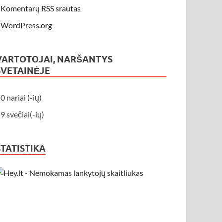
Komentarų RSS srautas
WordPress.org
VARTOTOJAI, NARŠANTYS
SVETAINĖJE
0 nariai (-ių)
9 svečiai(-ių)
STATISTIKA