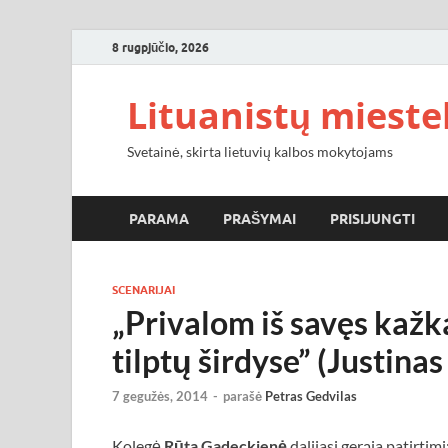
8 rugpjūčio, 2026
Lituanistų miestel
Svetainė, skirta lietuvių kalbos mokytojams
PARAMA
PRAŠYMAI
PRISIJUNGTI
SCENARIJAI
„Privalom iš savęs kažk
tilptų širdyse” (Justina
7 gegužės, 2014
-
parašė
Petras Gedvilas
Kolegė
Rūta Gadeckienė
dalijasi gerąja patirtimi