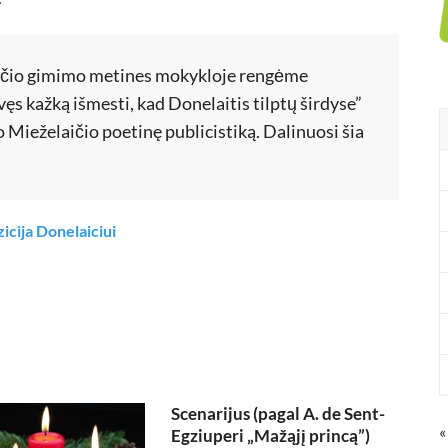
ičio gimimo metines mokykloje rengėme
vęs kažką išmesti, kad Donelaitis tilptų širdyse”
 Mieželaičio poetinę publicistiką. Dalinuosi šia
cija Donelaiciui
Scenarijus (pagal A. de Sent-
«
Egziuperi „Mažąjį princą”)