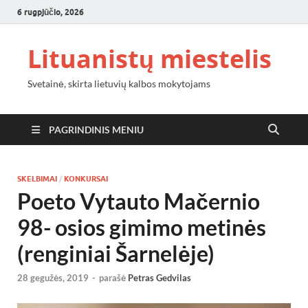
6 rugpjūčio, 2026
Lituanistų miestelis
Svetainė, skirta lietuvių kalbos mokytojams
PAGRINDINIS MENIU
SKELBIMAI
/
KONKURSAI
Poeto Vytauto Mačernio
98- osios gimimo metinės
(renginiai Šarnelėje)
28 gegužės, 2019
-
parašė
Petras Gedvilas