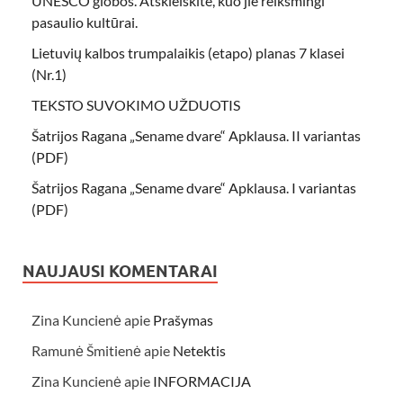
UNESCO globos. Atskleiskite, kuo jie reikšmingi
pasaulio kultūrai.
Lietuvių kalbos trumpalaikis (etapo) planas 7 klasei
(Nr.1)
TEKSTO SUVOKIMO UŽDUOTIS
Šatrijos Ragana „Sename dvare“ Apklausa. II variantas
(PDF)
Šatrijos Ragana „Sename dvare“ Apklausa. I variantas
(PDF)
NAUJAUSI KOMENTARAI
Zina Kuncienė
apie
Prašymas
Ramunė Šmitienė
apie
Netektis
Zina Kuncienė
apie
INFORMACIJA