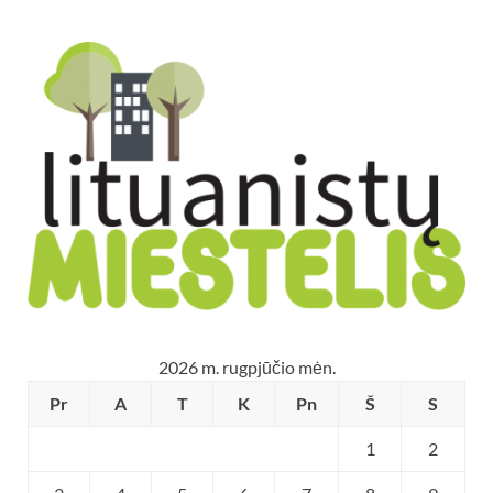
2026 m. rugpjūčio mėn.
Pr
A
T
K
Pn
Š
S
1
2