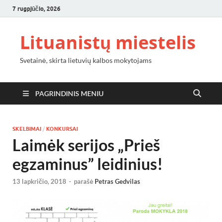
7 rugpjūčio, 2026
Lituanistų miestelis
Svetainė, skirta lietuvių kalbos mokytojams
PAGRINDINIS MENIU
SKELBIMAI
/
KONKURSAI
Laimėk serijos „Prieš
egzaminus” leidinius!
13 lapkričio, 2018
-
parašė
Petras Gedvilas