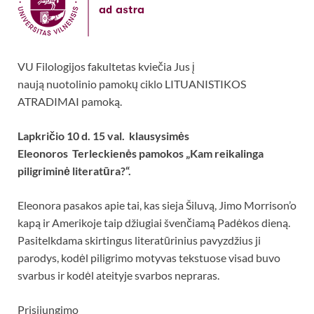
VU Filologijos fakultetas kviečia Jus į
naują nuotolinio pamokų ciklo LITUANISTIKOS
ATRADIMAI pamoką.
Lapkričio 10 d. 15 val. klausysimės
Eleonoros Terleckienė
s pamokos „Kam reikalinga
piligriminė literatūra?“.
Eleonora pasakos apie tai, kas sieja Šiluvą, Jimo Morrison’o
kapą ir Amerikoje taip džiugiai švenčiamą Padėkos dieną.
Pasitelkdama skirtingus literatūrinius pavyzdžius ji
parodys, kodėl piligrimo motyvas tekstuose visad buvo
svarbus ir kodėl ateityje svarbos nepraras.
Prisijungimo