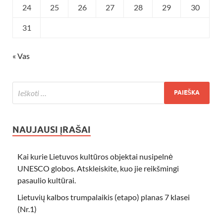
24
25
26
27
28
29
30
31
« Vas
NAUJAUSI ĮRAŠAI
Kai kurie Lietuvos kultūros objektai nusipelnė
UNESCO globos. Atskleiskite, kuo jie reikšmingi
pasaulio kultūrai.
Lietuvių kalbos trumpalaikis (etapo) planas 7 klasei
(Nr.1)