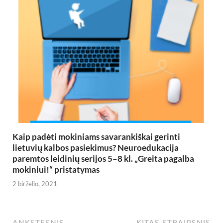
Kaip padėti mokiniams savarankiškai gerinti
lietuvių kalbos pasiekimus? Neuroedukacija
paremtos leidinių serijos 5–8 kl. „Greita pagalba
mokiniui!“ pristatymas
2 birželio, 2021
ANKSTESNIS
KITAS STRAIPSNIS