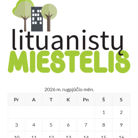
2026 m. rugpjūčio mėn.
Pr
A
T
K
Pn
Š
S
1
2
3
4
5
6
7
8
9
10
11
12
13
14
15
16