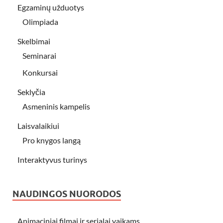
Egzaminų užduotys
Olimpiada
Skelbimai
Seminarai
Konkursai
Seklyčia
Asmeninis kampelis
Laisvalaikiui
Pro knygos langą
Interaktyvus turinys
NAUDINGOS NUORODOS
Animaciniai filmai ir serialai vaikams