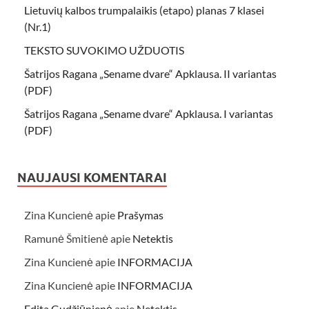
Lietuvių kalbos trumpalaikis (etapo) planas 7 klasei
(Nr.1)
TEKSTO SUVOKIMO UŽDUOTIS
Šatrijos Ragana „Sename dvare“ Apklausa. II variantas
(PDF)
Šatrijos Ragana „Sename dvare“ Apklausa. I variantas
(PDF)
NAUJAUSI KOMENTARAI
Zina Kuncienė
apie
Prašymas
Ramunė Šmitienė
apie
Netektis
Zina Kuncienė
apie
INFORMACIJA
Zina Kuncienė
apie
INFORMACIJA
Edita Gudžiūnienė
apie
Netektis