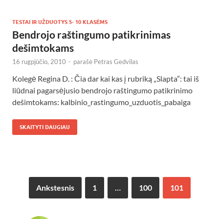
TESTAI IR UŽDUOTYS 5- 10 KLASĖMS
Bendrojo raštingumo patikrinimas
dešimtokams
16 rugpjūčio, 2010
-
parašė
Petras Gedvilas
Kolegė Regina D. : Čia dar kai kas į rubriką „Slapta”: tai iš
liūdnai pagarsėjusio bendrojo raštingumo patikrinimo
dešimtokams: kalbinio_rastingumo_uzduotis_pabaiga
SKAITYTI DAUGIAU
Ankstesnis
1
…
100
101