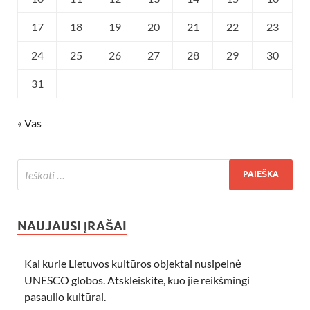
17
18
19
20
21
22
23
24
25
26
27
28
29
30
31
« Vas
NAUJAUSI ĮRAŠAI
Kai kurie Lietuvos kultūros objektai nusipelnė
UNESCO globos. Atskleiskite, kuo jie reikšmingi
pasaulio kultūrai.