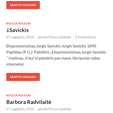
SKAITYTI DAUGIAU
KOLEGA KOLEGAI
J.Savickis
27 rugpjūčio, 2010
-
parašė
Petras Gedvilas
-
2 Komentaras.
Ekspresionizmas.Jurgis Savickis Jurgis Savickis 1890
Papildau (P. G.): Pateiktis ,,Ekspresionizmas.Jurgis Savickis
” (nežinau, iš kur ši pateiktis pas mane, tikriausiai radau
internete)
SKAITYTI DAUGIAU
KOLEGA KOLEGAI
Barbora Radvilaitė
27 rugpjūčio, 2010
-
parašė
Petras Gedvilas