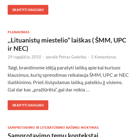
SKAITYTI DAUGIAU
PLANAVIMAS
,,Lituanistų miestelio” laiškas ( ŠMM, UPC
ir NEC)
29 rugpjūčio, 2010
-
parašė
Petras Gedvilas
-
5 Komentaras.
Taigi, brandinome idėją parašyti laišką apie kai kuriuos
klausimus, kurių sprendimas reikalauja ŠMM, UPC ar NEC
išaiškinimo. Prieš išsiųsdamas laišką, pateikiu jį visiems.
Gal dar kas ,,pražiūrėta”, gal dar reikia …
SKAITYTI DAUGIAU
SAMPROTAVIMO IR LITERATŪRINIO RAŠINIO MOKYMAS
Samprotavimo temų kontekstai