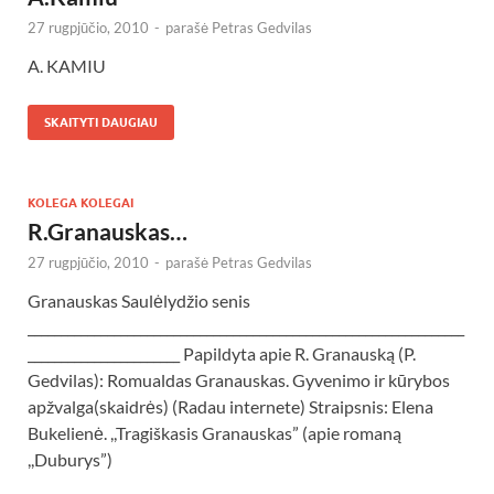
27 rugpjūčio, 2010
-
parašė
Petras Gedvilas
A. KAMIU
SKAITYTI DAUGIAU
KOLEGA KOLEGAI
R.Granauskas…
27 rugpjūčio, 2010
-
parašė
Petras Gedvilas
Granauskas Saulėlydžio senis
__________________________________________________________________
_______________________ Papildyta apie R. Granauską (P.
Gedvilas): Romualdas Granauskas. Gyvenimo ir kūrybos
apžvalga(skaidrės) (Radau internete) Straipsnis: Elena
Bukelienė. ,,Tragiškasis Granauskas” (apie romaną
,,Duburys”)