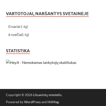
VARTOTOJAI, NARŠANTYS SVETAINĖJE
0 nariai (-ių)
6 svečiai(-ių)
STATISTIKA
Copyright © 2026
Lituanistų miestelis
.
Powered by
WordPress
and
HitMag
.