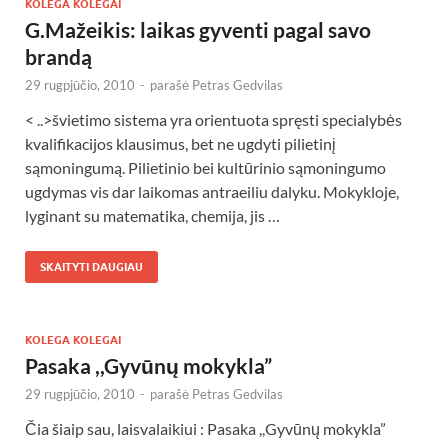
KOLEGA KOLEGAI
G.Mažeikis: laikas gyventi pagal savo
brandą
29 rugpjūčio, 2010
-
parašė
Petras Gedvilas
< ..>švietimo sistema yra orientuota spręsti specialybės
kvalifikacijos klausimus, bet ne ugdyti pilietinį
sąmoningumą. Pilietinio bei kultūrinio sąmoningumo
ugdymas vis dar laikomas antraeiliu dalyku. Mokykloje,
lyginant su matematika, chemija, jis …
SKAITYTI DAUGIAU
KOLEGA KOLEGAI
Pasaka ,,Gyvūnų mokykla”
29 rugpjūčio, 2010
-
parašė
Petras Gedvilas
Čia šiaip sau, laisvalaikiui : Pasaka ,,Gyvūnų mokykla”