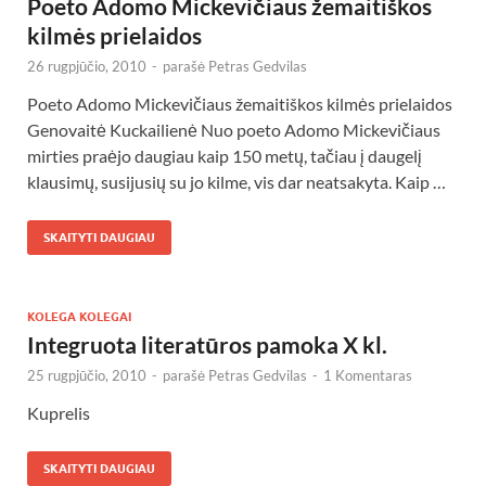
Poeto Adomo Mickevičiaus žemaitiškos
kilmės prielaidos
26 rugpjūčio, 2010
-
parašė
Petras Gedvilas
Poeto Adomo Mickevičiaus žemaitiškos kilmės prielaidos
Genovaitė Kuckailienė Nuo poeto Adomo Mickevičiaus
mirties praėjo daugiau kaip 150 metų, tačiau į daugelį
klausimų, susijusių su jo kilme, vis dar neatsakyta. Kaip …
SKAITYTI DAUGIAU
KOLEGA KOLEGAI
Integruota literatūros pamoka X kl.
25 rugpjūčio, 2010
-
parašė
Petras Gedvilas
-
1 Komentaras
Kuprelis
SKAITYTI DAUGIAU