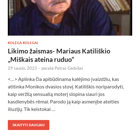
KOLEGA KOLEGAI
Likimo žaismas- Mariaus Katiliškio
„Miškais ateina ruduo”
29 sausio, 2023
-
parašė
Petras Gedvilas
<…> Aplinka čia apibūdinama kalėjimo įvaizdžiu, kas
atitinka Monikos dvasios stovį. Katiliškis noriparodyti,
kaip veržlią sensualią moterį slopina siauri jos
kasdienybės rėmai. Parodo ją kaip asmenįbe ateities
iliuzijų. Tik keistokai …
SKAITYTI DAUGIAU