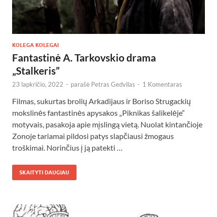
KOLEGA KOLEGAI
Fantastinė A. Tarkovskio drama
„Stalkeris”
23 lapkričio, 2022
-
parašė
Petras Gedvilas
-
1 Komentaras
Filmas, sukurtas brolių Arkadijaus ir Boriso Strugackių
mokslinės fantastinės apysakos „Piknikas šalikelėje“
motyvais, pasakoja apie mįslingą vietą. Nuolat kintančioje
Zonoje tariamai pildosi patys slapčiausi žmogaus
troškimai. Norinčius į ją patekti …
SKAITYTI DAUGIAU