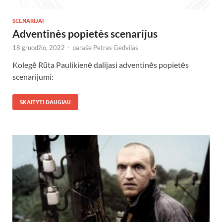
SCENARIJAI
Adventinės popietės scenarijus
18 gruodžio, 2022
-
parašė
Petras Gedvilas
Kolegė Rūta Paulikienė dalijasi adventinės popietės
scenarijumi:
SKAITYTI DAUGIAU