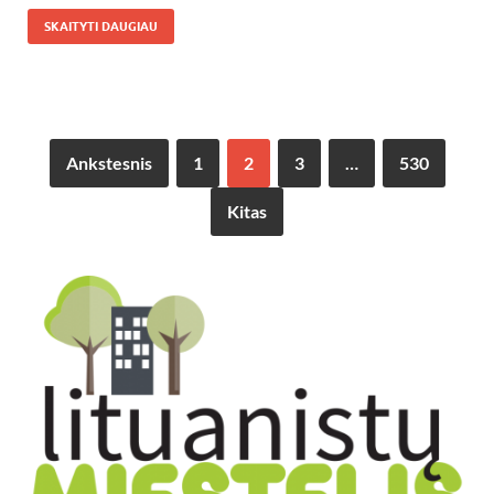
SKAITYTI DAUGIAU
Ankstesnis
1
2
3
…
530
Kitas