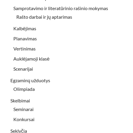
Samprotavimo ir literatūrinio rašinio mokymas
Rašto darbai ir jų aptarimas
Kalbėjimas
Planavimas
Vertinimas
Auklėjamoji klasė
Scenarijai
Egzaminų užduotys
Olimpiada
Skelbimai
Seminarai
Konkursai
Seklyčia