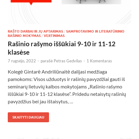
RAŠTO DARBAI IR JŲ APTARIMAS
/
SAMPROTAVIMO IR LITERATŪRINIO
RAŠINIO MOKYMAS
/
VERTINIMAS
Rašinio rašymo iššūkiai 9-10 ir 11-12
klasėse
7 rugsėjo, 2022
-
parašė
Petras Gedvilas
-
1 Komentaras
Kolegė Gintarė Andriliūnaitė dalijasi medžiaga
pamokoms: Visos užduotys ir rašinių pavyzdžiai gauti iš
seminarų lietuvių kalbos mokytojams „Rašinio rašymo
iššūkiai 9-10 ir 11-12 klasėse”. Pridedu netaisytų rašinių
pavyzdžius bei jau ištaisytus, …
SKAITYTI DAUGIAU