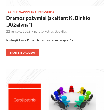
TESTAI IR UŽDUOTYS 5- 10 KLASĖMS
Dramos požymiai (skaitant K. Binkio
„Atžalyną”)
22 rugsėjo, 2022
-
parašė
Petras Gedvilas
Kolegė Lina Kilienė dalijasi medžiaga 7 kl. :
SKAITYTI DAUGIAU