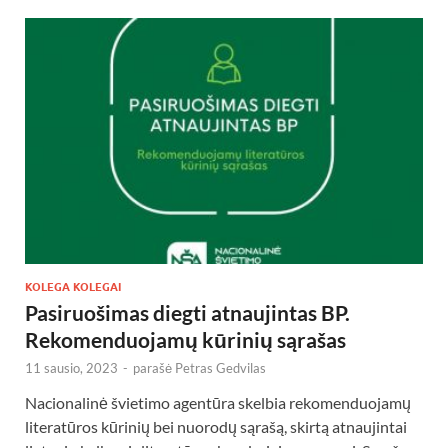
KOLEGA KOLEGAI
Pasiruošimas diegti atnaujintas BP.
Rekomenduojamų kūrinių sąrašas
11 sausio, 2023
-
parašė
Petras Gedvilas
Nacionalinė švietimo agentūra skelbia rekomenduojamų
literatūros kūrinių bei nuorodų sąrašą, skirtą atnaujintai