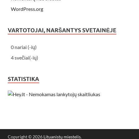
WordPress.org
VARTOTOJAI, NARŠANTYS SVETAINĖJE
0 nariai (-ių)
4 svečiai(-ių)
STATISTIKA
Copyright © 2026
Lituanistų miestelis
.