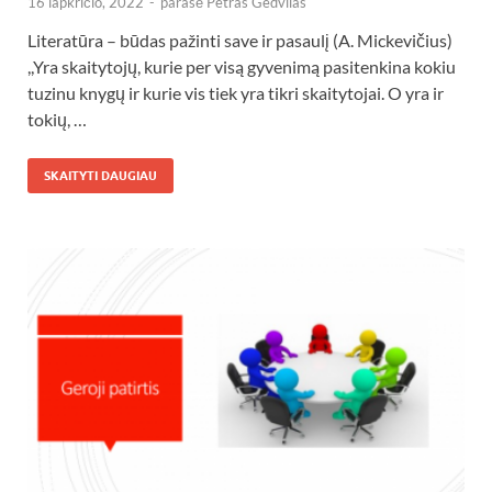
16 lapkričio, 2022
-
parašė
Petras Gedvilas
Literatūra – būdas pažinti save ir pasaulį (A. Mickevičius)
,,Yra skaitytojų, kurie per visą gyvenimą pasitenkina kokiu
tuzinu knygų ir kurie vis tiek yra tikri skaitytojai. O yra ir
tokių, …
SKAITYTI DAUGIAU