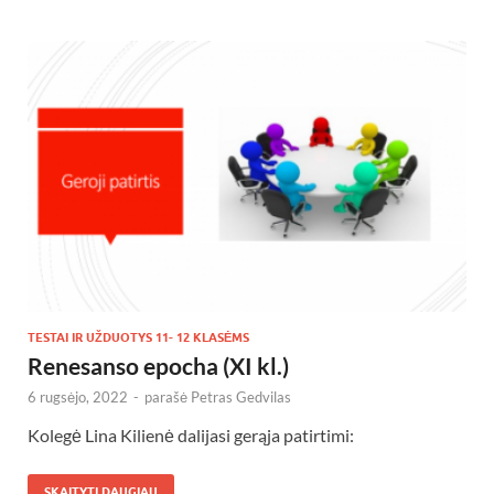
TESTAI IR UŽDUOTYS 11- 12 KLASĖMS
Renesanso epocha (XI kl.)
6 rugsėjo, 2022
-
parašė
Petras Gedvilas
Kolegė Lina Kilienė dalijasi gerąja patirtimi:
SKAITYTI DAUGIAU